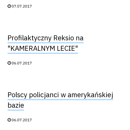
Data publikacji:
07.07.2017
Profilaktyczny Reksio na
"KAMERALNYM LECIE"
Data publikacji:
06.07.2017
Polscy policjanci w amerykańskiej
bazie
Data publikacji:
06.07.2017