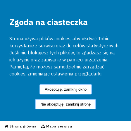
Zgoda na ciasteczka
Strona używa plików cookies, aby ułatwić Tobie
korzystanie z serwisu oraz do celów statystycznych.
Jeśli nie blokujesz tych plików, to zgadzasz się na
ich użycie oraz zapisanie w pamięci urządzenia.
Pamiętaj, że możesz samodzielnie zarządzać
cookies, zmieniając ustawienia przeglądarki.
Akceptuję, zamknij okno
Nie akceptuję, zamknij stronę
Informacyjny Serwis Policyjn
Strona główna
Mapa serwisu