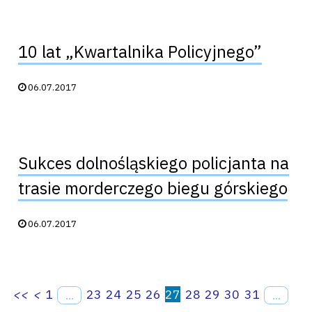
10 lat „Kwartalnika Policyjnego”
Data publikacji:
06.07.2017
Sukces dolnośląskiego policjanta na
trasie morderczego biegu górskiego
Data publikacji:
06.07.2017
<<
<
1
23
24
25
26
27
28
29
30
31
...
...