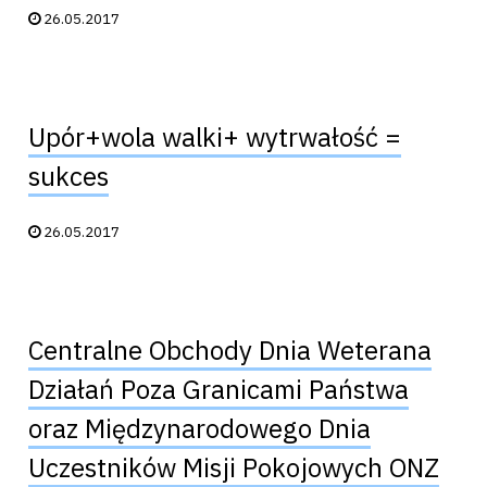
Data publikacji:
26.05.2017
Upór+wola walki+ wytrwałość =
sukces
Data publikacji:
26.05.2017
Centralne Obchody Dnia Weterana
Działań Poza Granicami Państwa
oraz Międzynarodowego Dnia
Uczestników Misji Pokojowych ONZ