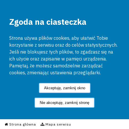
Zgoda na ciasteczka
Strona używa plików cookies, aby ułatwić Tobie
korzystanie z serwisu oraz do celów statystycznych.
Jeśli nie blokujesz tych plików, to zgadzasz się na
ich użycie oraz zapisanie w pamięci urządzenia.
Pamiętaj, że możesz samodzielnie zarządzać
cookies, zmieniając ustawienia przeglądarki.
Akceptuję, zamknij okno
Nie akceptuję, zamknij stronę
Informacyjny Serwis Policyjn
Strona główna
Mapa serwisu