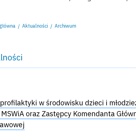
 główna
Aktualności
Archiwum
lności
i profilaktyki w środowisku dzieci i młodzi
 MSWiA oraz Zastępcy Komendanta Główneg
tawowej