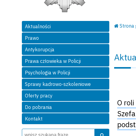
Strona
Aktualności
Prawo
Antykorupcja
Aktua
Prawa człowieka w Policji
Psychologia w Policji
Sprawy kadrowo-szkoleniowe
Oferty pracy
O rol
Do pobrania
Szefa
Kontakt
pods
Wyszukiwarka
Szukaj
Szukaj