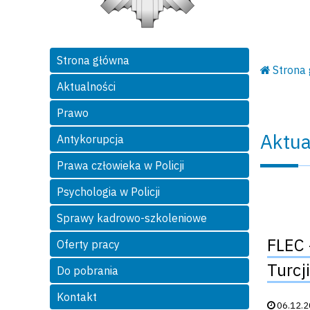
Strona główna
Strona
Aktualności
Prawo
Aktua
Antykorupcja
Prawa człowieka w Policji
Psychologia w Policji
Sprawy kadrowo-szkoleniowe
FLEC 
Oferty pracy
Turcji
Do pobrania
Kontakt
Data publik
06.12.