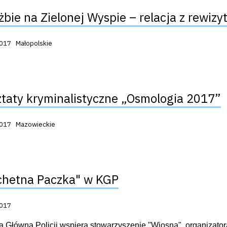
żbie na Zielonej Wyspie – relacja z rewizy
acji:
2017
Małopolskie
taty kryminalistyczne „Osmologia 2017”
acji:
2017
Mazowieckie
chetna Paczka" w KGP
acji:
2017
Główna Policji wspiera stowarzyszenie "Wiosna", organizator