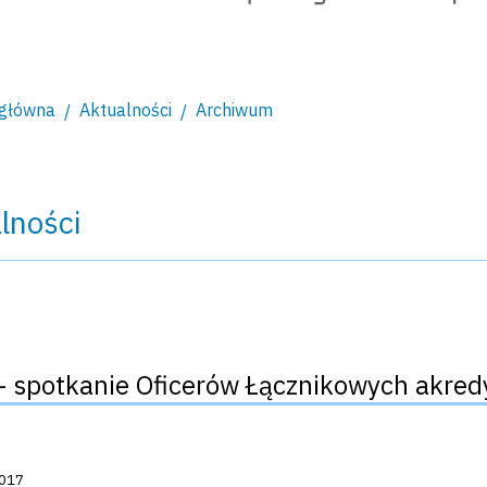
 główna
Aktualności
Archiwum
lności
- spotkanie Oficerów Łącznikowych akred
acji:
2017