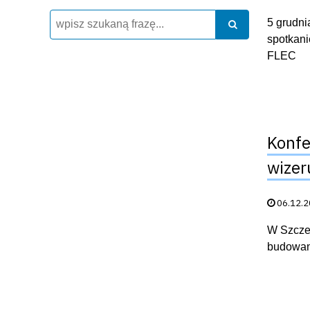
Wyszukiwarka
Szukaj
5 grudni
Szukaj
spotkani
FLEC
Konfe
wizer
Data publik
06.12.
W Szczec
budowani