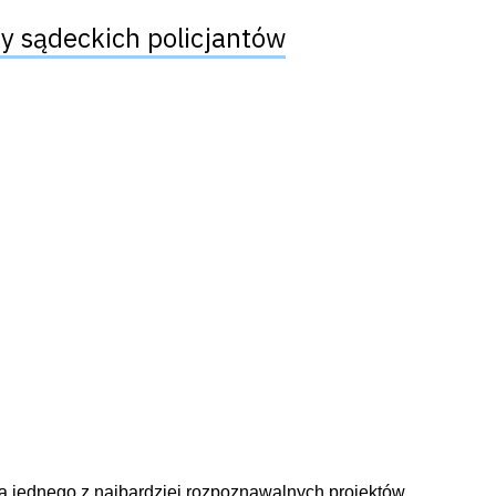
ty sądeckich policjantów
a jednego z najbardziej rozpoznawalnych projektów