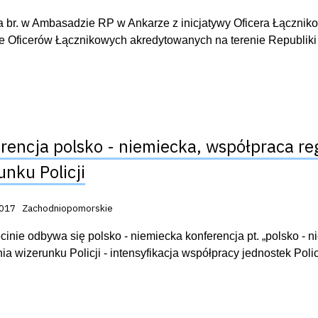
a br. w Ambasadzie RP w Ankarze z inicjatywy Oficera Łącznikow
e Oficerów Łącznikowych akredytowanych na terenie Republiki
rencja polsko - niemiecka, współpraca r
unku Policji
acji:
2017
Zachodniopomorskie
inie odbywa się polsko - niemiecka konferencja pt. „polsko - 
a wizerunku Policji - intensyfikacja współpracy jednostek Polic