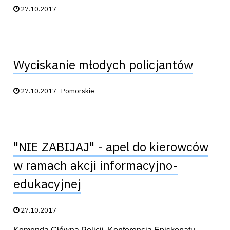
Data publikacji:
27.10.2017
Wyciskanie młodych policjantów
Data publikacji:
27.10.2017
Pomorskie
"NIE ZABIJAJ" - apel do kierowców
w ramach akcji informacyjno-
edukacyjnej
Data publikacji:
27.10.2017