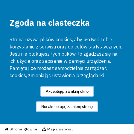
Zgoda na ciasteczka
Strona używa plików cookies, aby ułatwić Tobie
korzystanie z serwisu oraz do celów statystycznych.
Jeśli nie blokujesz tych plików, to zgadzasz się na
ich użycie oraz zapisanie w pamięci urządzenia.
Pamiętaj, że możesz samodzielnie zarządzać
cookies, zmieniając ustawienia przeglądarki.
Akceptuję, zamknij okno
Nie akceptuję, zamknij stronę
Informacyjny Serwis Policyjn
Strona główna
Mapa serwisu