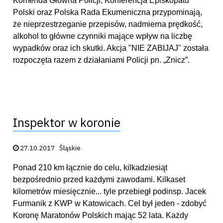
Komenda Główna Policji, Konferencja Episkopatu
Polski oraz Polska Rada Ekumeniczna przypominają,
że nieprzestrzeganie przepisów, nadmierna prędkość,
alkohol to główne czynniki mające wpływ na liczbę
wypadków oraz ich skutki. Akcja "NIE ZABIJAJ" została
rozpoczęta razem z działaniami Policji pn. „Znicz”.
Inspektor w koronie
Data publikacji:
27.10.2017
Śląskie
Ponad 210 km łącznie do celu, kilkadziesiąt
bezpośrednio przed każdymi zawodami. Kilkaset
kilometrów miesięcznie... tyle przebiegł podinsp. Jacek
Furmanik z KWP w Katowicach. Cel był jeden - zdobyć
Koronę Maratonów Polskich mając 52 lata. Każdy