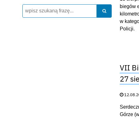
biegów e
Wyszukiwarka
Szukaj
Szukaj
kilometr
w katego
Policji.
VII B
27 si
Data publik
12.08.
Serdeczn
Górze (w