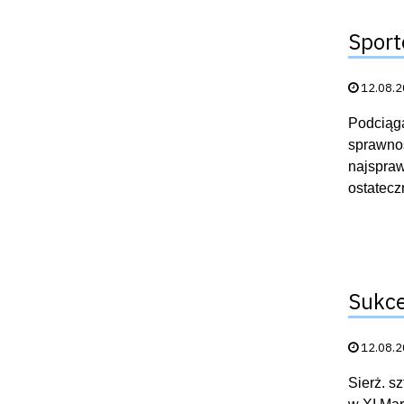
Sport
Data publik
12.08.
Podciąga
sprawnoś
najspraw
ostatecz
Sukce
Data publik
12.08.
Sierż. s