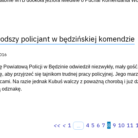
atonie MTB dookoła jeziora Miedwie o Puchar Komendanta Woj
odszy policjant w będzińskiej komendzie
acji:
2016
Powiatową Policji w Będzinie odwiedził niezwykły, mały gość. 
ę, aby przyjrzeć się tajnikom trudnej pracy policyjnej. Jego mar
cami. Na razie jednak Kubuś walczy z poważną chorobą i już d
ą odznakę.
<<
<
1
4
5
6
7
8
9
10
11
...