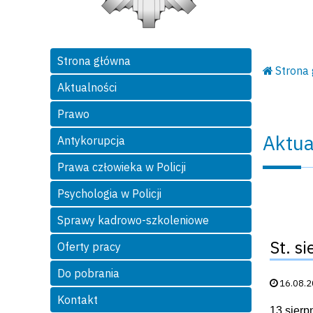
Strona główna
Strona
Aktualności
Prawo
Aktua
Antykorupcja
Prawa człowieka w Policji
Psychologia w Policji
Sprawy kadrowo-szkoleniowe
St. s
Oferty pracy
Do pobrania
Data publik
16.08.
Kontakt
13 sierp