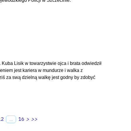
ewódzkiego Policji w Szczecinie.
Kuba Lisik w towarzystwie ojca i brata odwiedził
zeniem jest kariera w mundurze i walka z
ziś za swą dzielną walkę jest godny by zdobyć
12
16
>
>>
...