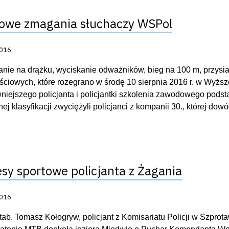
owe zmagania słuchaczy WSPol
acji:
2016
nie na drążku, wyciskanie odważników, bieg na 100 m, przysia
ciowych, które rozegrano w środę 10 sierpnia 2016 r. w Wyższej 
niejszego policjanta i policjantki szkolenia zawodowego pods
nej klasyfikacji zwyciężyli policjanci z kompanii 30., której do
sy sportowe policjanta z Żagania
acji:
2016
ztab. Tomasz Kołogryw, policjant z Komisariatu Policji w Szprota