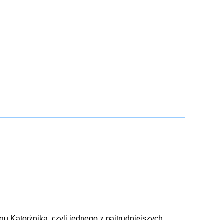
u Katorżnika, czyli jednego z najtrudniejszych