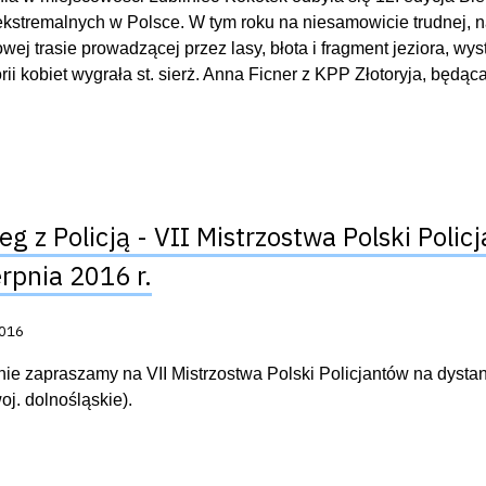
kstremalnych w Polsce. W tym roku na niesamowicie trudnej,
owej trasie prowadzącej przez lasy, błota i fragment jeziora, w
rii kobiet wygrała st. sierż. Anna Ficner z KPP Złotoryja, bę
ieg z Policją - VII Mistrzostwa Polski Poli
erpnia 2016 r.
acji:
2016
ie zapraszamy na VII Mistrzostwa Polski Policjantów na dystans
oj. dolnośląskie).