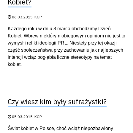
Kobiet?
Data publikacji:
06.03.2015
KGP
Każdego roku w dniu 8 marca obchodzimy Dzień
Kobiet. Wbrew niektórym obiegowym opiniom nie jest to
wymysł i relikt ideologii PRL. Niestety przy tej okazji
część społeczeństwa przy zachowaniu jak najlepszych
intencji wciąż pogłębia liczne stereotypy na temat
kobiet.
Czy wiesz kim były sufrażystki?
Data publikacji:
05.03.2015
KGP
Świat kobiet w Polsce, choć wciąż niepozbawiony