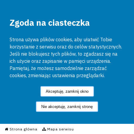
Zgoda na ciasteczka
Strona używa plików cookies, aby ułatwić Tobie
korzystanie z serwisu oraz do celów statystycznych.
Jeśli nie blokujesz tych plików, to zgadzasz się na
ich użycie oraz zapisanie w pamięci urządzenia.
Pamiętaj, że możesz samodzielnie zarządzać
cookies, zmieniając ustawienia przeglądarki.
Akceptuję, zamknij okno
Nie akceptuję, zamknij stronę
Informacyjny Serwis Policyjn
Strona główna
Mapa serwisu