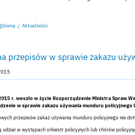
 główna
Aktualności
a przepisów w sprawie zakazu uży
kacji:
2015
2015 r. weszło w życie Rozporządzenie Ministra Spraw We
dzenie w sprawie zakazu używania munduru policyjnego l
wych przepisów zakaz używania munduru policyjnego nie doty
ą udział w występach orkiestr policyjnych lub chórów policyjn