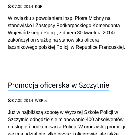
Data publikacji:
07.05.2014
KGP
W związku z powołaniem insp. Piotra Michny na
stanowisko I Zastępcy Podkarpackiego Komendanta
Wojewódzkiego Policji, z dniem 30 kwietnia 2014r.
zakończył on służbę na stanowisku oficera
łącznikowego polskiej Policji w Republice Francuskiej.
Promocja oficerska w Szczytnie
Data publikacji:
07.05.2014
WSPol
Już w najbliższą sobotę w Wyższej Szkole Policji w
Szczytnie odbędzie się mianowanie 400 absolwentów
na stopień podkomisarza Policji. W uroczystej promocji
wezmą udział nie tylko przyszli oficerowie, ale także