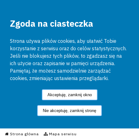
Zgoda na ciasteczka
Strona używa plików cookies, aby ułatwić Tobie
korzystanie z serwisu oraz do celów statystycznych.
Jeśli nie blokujesz tych plików, to zgadzasz się na
ich użycie oraz zapisanie w pamięci urządzenia.
Pamiętaj, że możesz samodzielnie zarządzać
cookies, zmieniając ustawienia przeglądarki.
Akceptuję, zamknij okno
Nie akceptuję, zamknij stronę
Informacyjny Serwis Policyjn
Strona główna
Mapa serwisu