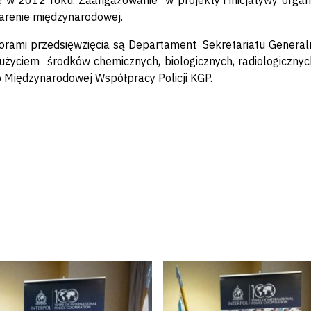
ę w 2012 roku. Zaangażowanie w projekty i inicjatywy organ
 arenie międzynarodowej.
orami przedsięwzięcia są Departament Sekretariatu Generaln
 użyciem środków chemicznych, biologicznych, radiologiczn
o Międzynarodowej Współpracy Policji KGP.