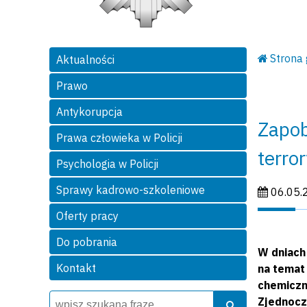
Strona
Aktualności
Prawo
Antykorupcja
Zapob
Prawa człowieka w Policji
terro
Psychologia w Policji
Sprawy kadrowo-szkoleniowe
Data publi
06.05.
Oferty pracy
Do pobrania
W dniach
Kontakt
na temat
chemiczn
Wyszukiwarka
Szukaj
Zjednoczo
Szukaj