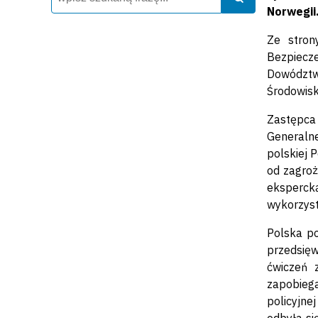
Norwegii
Ze stron
Bezpiecze
Dowództwa
Środowisk
Zastępca
Generalne
polskiej 
od zagroż
ekspercką
wykorzyst
Polska po
przedsię
ćwiczeń 
zapobiega
policyjn