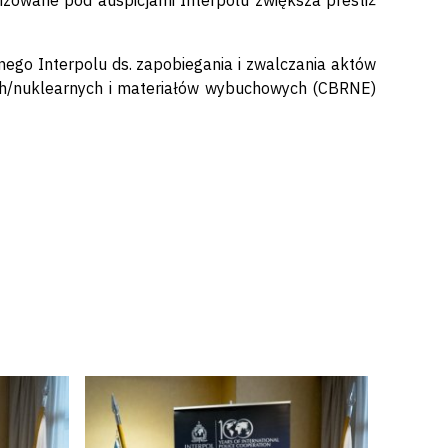
izowane pod auspicjami Interpolu zwiększa prestiż
ego Interpolu ds. zapobiegania i zwalczania aktów
ych/nuklearnych i materiałów wybuchowych (CBRNE)