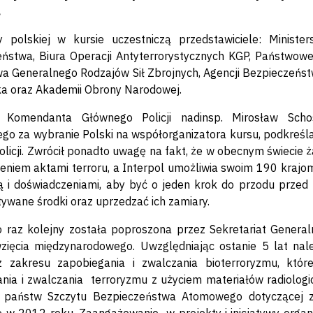
.
y polskiej w kursie uczestniczą przedstawiciele: Minis
ństwa, Biura Operacji Antyterrorystycznych KGP, Państwowej 
 Generalnego Rodzajów Sił Zbrojnych, Agencji Bezpieczeńs
a oraz Akademii Obrony Narodowej.
 Komendanta Głównego Policji nadinsp. Mirosław Schos
go za wybranie Polski na współorganizatora kursu, podkreślaj
Policji. Zwrócił ponadto uwagę na fakt, że w obecnym świecie
eniem aktami terroru, a Interpol umożliwia swoim 190 krajom
 i doświadczeniami, aby być o jeden krok do przodu przed 
ywane środki oraz uprzedzać ich zamiary.
 raz kolejny została poproszona przez Sekretariat Generaln
wzięcia międzynarodowego. Uwzględniając ostanie 5 lat na
z zakresu zapobiegania i zwalczania bioterroryzmu, któ
nia i zwalczania terroryzmu z użyciem materiałów radiologi
ej państw Szczytu Bezpieczeństwa Atomowego dotyczącej z