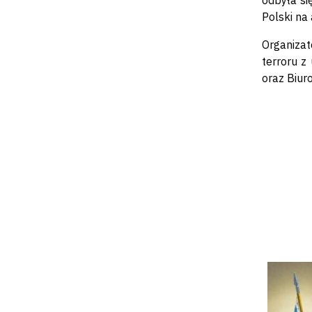
odbyła si
Polski na
Organizat
terroru z
oraz Biur