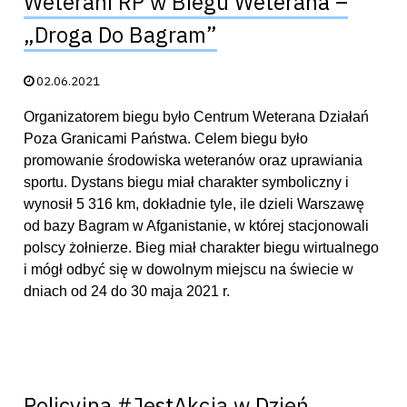
Weterani RP w Biegu Weterana –
„Droga Do Bagram”
Data publikacji:
02.06.2021
Organizatorem biegu było Centrum Weterana Działań
Poza Granicami Państwa. Celem biegu było
promowanie środowiska weteranów oraz uprawiania
sportu. Dystans biegu miał charakter symboliczny i
wynosił 5 316 km, dokładnie tyle, ile dzieli Warszawę
od bazy Bagram w Afganistanie, w której stacjonowali
polscy żołnierze. Bieg miał charakter biegu wirtualnego
i mógł odbyć się w dowolnym miejscu na świecie w
dniach od 24 do 30 maja 2021 r.
Policyjna #JestAkcja w Dzień