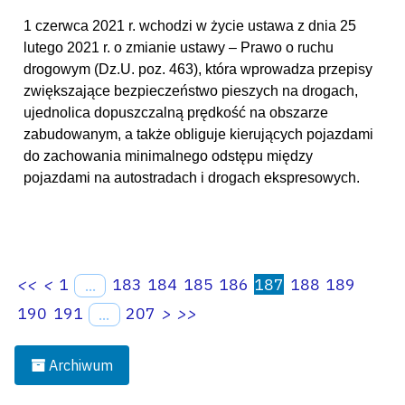
1 czerwca 2021 r. wchodzi w życie ustawa z dnia 25
lutego 2021 r. o zmianie ustawy – Prawo o ruchu
drogowym (Dz.U. poz. 463), która wprowadza przepisy
zwiększające bezpieczeństwo pieszych na drogach,
ujednolica dopuszczalną prędkość na obszarze
zabudowanym, a także obliguje kierujących pojazdami
do zachowania minimalnego odstępu między
pojazdami na autostradach i drogach ekspresowych.
<<
<
1
183
184
185
186
187
188
189
...
190
191
207
>
>>
...
Archiwum