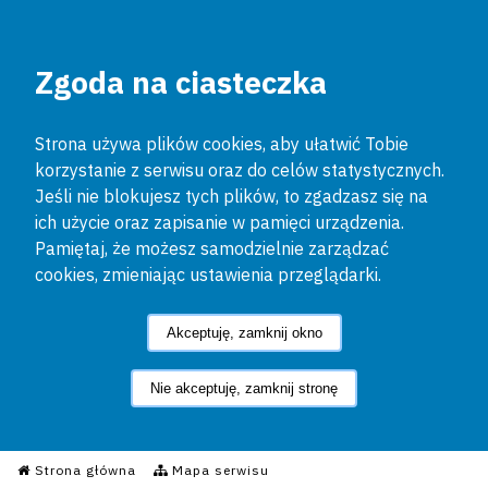
Zgoda na ciasteczka
Strona używa plików cookies, aby ułatwić Tobie
korzystanie z serwisu oraz do celów statystycznych.
Jeśli nie blokujesz tych plików, to zgadzasz się na
ich użycie oraz zapisanie w pamięci urządzenia.
Pamiętaj, że możesz samodzielnie zarządzać
cookies, zmieniając ustawienia przeglądarki.
Akceptuję, zamknij okno
Nie akceptuję, zamknij stronę
Informacyjny Serwis Policyjn
Strona główna
Mapa serwisu