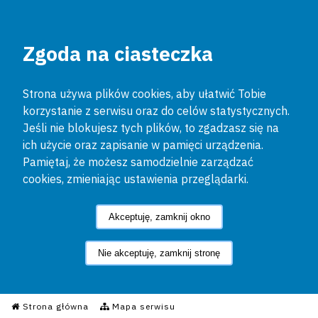
Zgoda na ciasteczka
Strona używa plików cookies, aby ułatwić Tobie
korzystanie z serwisu oraz do celów statystycznych.
Jeśli nie blokujesz tych plików, to zgadzasz się na
ich użycie oraz zapisanie w pamięci urządzenia.
Pamiętaj, że możesz samodzielnie zarządzać
cookies, zmieniając ustawienia przeglądarki.
Akceptuję, zamknij okno
Nie akceptuję, zamknij stronę
Informacyjny Serwis Policyjn
Strona główna
Mapa serwisu