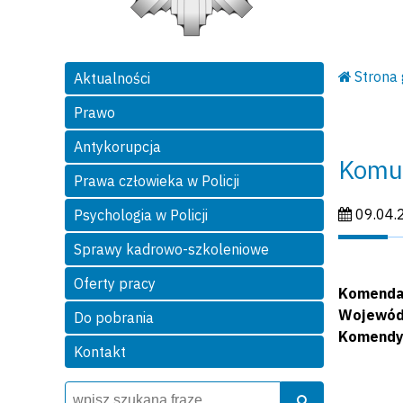
Strona
Aktualności
Prawo
Antykorupcja
Komun
Prawa człowieka w Policji
Data publi
09.04.
Psychologia w Policji
Sprawy kadrowo-szkoleniowe
Oferty pracy
Komendan
Wojewódz
Do pobrania
Komendy 
Kontakt
Wyszukiwarka
Szukaj
Szukaj