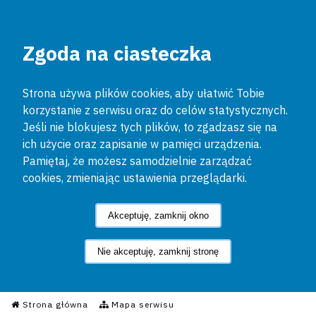
Zgoda na ciasteczka
Strona używa plików cookies, aby ułatwić Tobie
korzystanie z serwisu oraz do celów statystycznych.
Jeśli nie blokujesz tych plików, to zgadzasz się na
ich użycie oraz zapisanie w pamięci urządzenia.
Pamiętaj, że możesz samodzielnie zarządzać
cookies, zmieniając ustawienia przeglądarki.
Akceptuję, zamknij okno
Nie akceptuję, zamknij stronę
Informacyjny Serwis Policyjn
Strona główna
Mapa serwisu