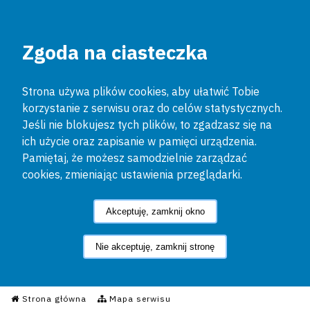
Zgoda na ciasteczka
Strona używa plików cookies, aby ułatwić Tobie
korzystanie z serwisu oraz do celów statystycznych.
Jeśli nie blokujesz tych plików, to zgadzasz się na
ich użycie oraz zapisanie w pamięci urządzenia.
Pamiętaj, że możesz samodzielnie zarządzać
cookies, zmieniając ustawienia przeglądarki.
Akceptuję, zamknij okno
Nie akceptuję, zamknij stronę
Informacyjny Serwis Policyjn
Strona główna
Mapa serwisu