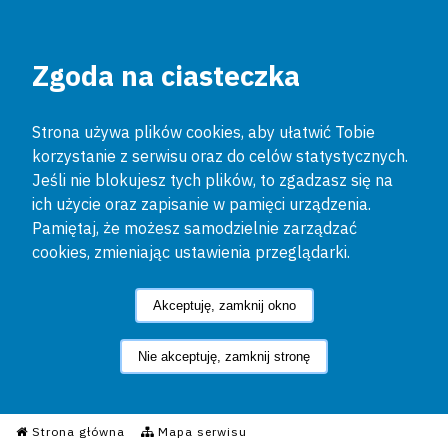
Zgoda na ciasteczka
Strona używa plików cookies, aby ułatwić Tobie
korzystanie z serwisu oraz do celów statystycznych.
Jeśli nie blokujesz tych plików, to zgadzasz się na
ich użycie oraz zapisanie w pamięci urządzenia.
Pamiętaj, że możesz samodzielnie zarządzać
cookies, zmieniając ustawienia przeglądarki.
Akceptuję, zamknij okno
Nie akceptuję, zamknij stronę
Informacyjny Serwis Policyjn
Strona główna
Mapa serwisu