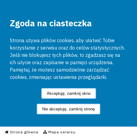
Zgoda na ciasteczka
Strona używa plików cookies, aby ułatwić Tobie
korzystanie z serwisu oraz do celów statystycznych.
Jeśli nie blokujesz tych plików, to zgadzasz się na
ich użycie oraz zapisanie w pamięci urządzenia.
Pamiętaj, że możesz samodzielnie zarządzać
cookies, zmieniając ustawienia przeglądarki.
Akceptuję, zamknij okno
Nie akceptuję, zamknij stronę
Informacyjny Serwis Policyjn
Strona główna
Mapa serwisu