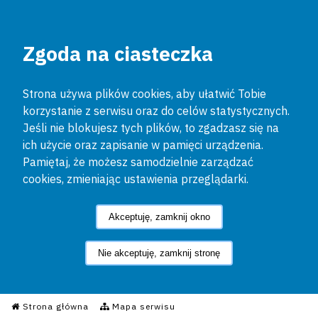
Zgoda na ciasteczka
Strona używa plików cookies, aby ułatwić Tobie
korzystanie z serwisu oraz do celów statystycznych.
Jeśli nie blokujesz tych plików, to zgadzasz się na
ich użycie oraz zapisanie w pamięci urządzenia.
Pamiętaj, że możesz samodzielnie zarządzać
cookies, zmieniając ustawienia przeglądarki.
Akceptuję, zamknij okno
Nie akceptuję, zamknij stronę
Informacyjny Serwis Policyjn
Strona główna
Mapa serwisu