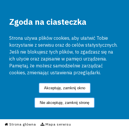
Zgoda na ciasteczka
Strona używa plików cookies, aby ułatwić Tobie
korzystanie z serwisu oraz do celów statystycznych.
Jeśli nie blokujesz tych plików, to zgadzasz się na
ich użycie oraz zapisanie w pamięci urządzenia.
Pamiętaj, że możesz samodzielnie zarządzać
cookies, zmieniając ustawienia przeglądarki.
Akceptuję, zamknij okno
Nie akceptuję, zamknij stronę
Informacyjny Serwis Policyjn
Strona główna
Mapa serwisu