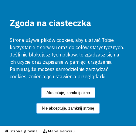
Zgoda na ciasteczka
Strona używa plików cookies, aby ułatwić Tobie
korzystanie z serwisu oraz do celów statystycznych.
Jeśli nie blokujesz tych plików, to zgadzasz się na
ich użycie oraz zapisanie w pamięci urządzenia.
Pamiętaj, że możesz samodzielnie zarządzać
cookies, zmieniając ustawienia przeglądarki.
Akceptuję, zamknij okno
Nie akceptuję, zamknij stronę
Informacyjny Serwis Policyjn
Strona główna
Mapa serwisu