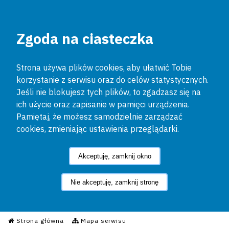
Zgoda na ciasteczka
Strona używa plików cookies, aby ułatwić Tobie
korzystanie z serwisu oraz do celów statystycznych.
Jeśli nie blokujesz tych plików, to zgadzasz się na
ich użycie oraz zapisanie w pamięci urządzenia.
Pamiętaj, że możesz samodzielnie zarządzać
cookies, zmieniając ustawienia przeglądarki.
Akceptuję, zamknij okno
Nie akceptuję, zamknij stronę
Informacyjny Serwis Policyjn
Strona główna
Mapa serwisu