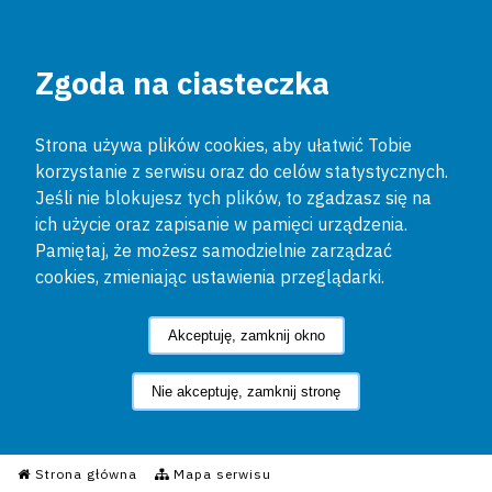
Zgoda na ciasteczka
Strona używa plików cookies, aby ułatwić Tobie
korzystanie z serwisu oraz do celów statystycznych.
Jeśli nie blokujesz tych plików, to zgadzasz się na
ich użycie oraz zapisanie w pamięci urządzenia.
Pamiętaj, że możesz samodzielnie zarządzać
cookies, zmieniając ustawienia przeglądarki.
Akceptuję, zamknij okno
Nie akceptuję, zamknij stronę
Informacyjny Serwis Policyjn
Strona główna
Mapa serwisu