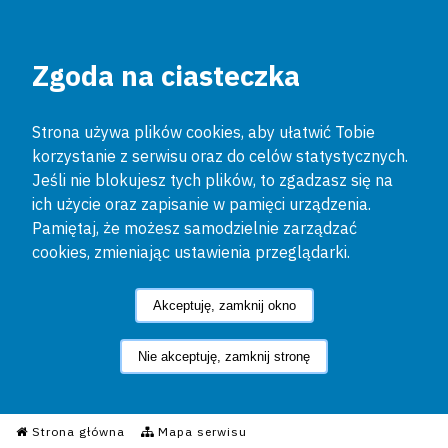
Zgoda na ciasteczka
Strona używa plików cookies, aby ułatwić Tobie
korzystanie z serwisu oraz do celów statystycznych.
Jeśli nie blokujesz tych plików, to zgadzasz się na
ich użycie oraz zapisanie w pamięci urządzenia.
Pamiętaj, że możesz samodzielnie zarządzać
cookies, zmieniając ustawienia przeglądarki.
Akceptuję, zamknij okno
Nie akceptuję, zamknij stronę
Informacyjny Serwis Policyjn
Strona główna
Mapa serwisu