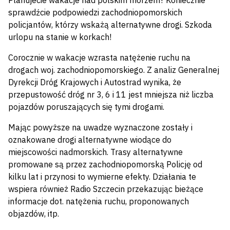
Planujecie wakacje nad polskim morzem? Koniecznie
sprawdźcie podpowiedzi zachodniopomorskich
policjantów, którzy wskażą alternatywne drogi. Szkoda
urlopu na stanie w korkach!
Corocznie w wakacje wzrasta natężenie ruchu na
drogach woj. zachodniopomorskiego. Z analiz Generalnej
Dyrekcji Dróg Krajowych i Autostrad wynika, że
przepustowość dróg nr 3, 6 i 11 jest mniejsza niż liczba
pojazdów poruszających się tymi drogami.
Mając powyższe na uwadze wyznaczone zostały i
oznakowane drogi alternatywne wiodące do
miejscowości nadmorskich. Trasy alternatywne
promowane są przez zachodniopomorską Policję od
kilku lat i przynosi to wymierne efekty. Działania te
wspiera również Radio Szczecin przekazując bieżące
informacje dot. natężenia ruchu, proponowanych
objazdów, itp.