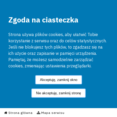
Zgoda na ciasteczka
Strona używa plików cookies, aby ułatwić Tobie
korzystanie z serwisu oraz do celów statystycznych.
Jeśli nie blokujesz tych plików, to zgadzasz się na
ich użycie oraz zapisanie w pamięci urządzenia.
Pamiętaj, że możesz samodzielnie zarządzać
cookies, zmieniając ustawienia przeglądarki.
Akceptuję, zamknij okno
Nie akceptuję, zamknij stronę
Informacyjny Serwis Policyjn
Strona główna
Mapa serwisu