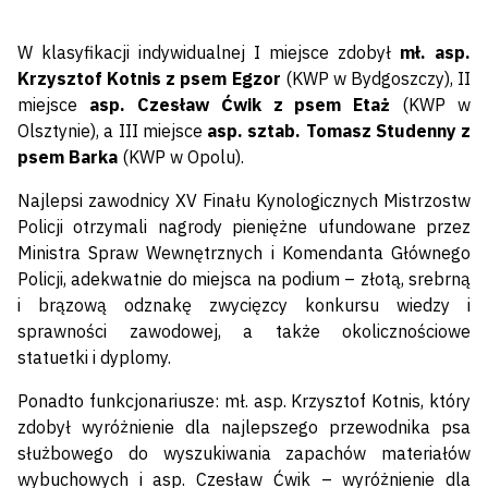
W klasyfikacji indywidualnej I miejsce zdobył
mł. asp.
Krzysztof Kotnis z psem Egzor
(KWP w Bydgoszczy), II
miejsce
asp. Czesław Ćwik z psem Etaż
(KWP w
Olsztynie), a III miejsce
asp. sztab. Tomasz Studenny z
psem Barka
(KWP w Opolu).
Najlepsi zawodnicy XV Finału Kynologicznych Mistrzostw
Policji otrzymali nagrody pieniężne ufundowane przez
Ministra Spraw Wewnętrznych i Komendanta Głównego
Policji, adekwatnie do miejsca na podium – złotą, srebrną
i brązową odznakę zwycięzcy konkursu wiedzy i
sprawności zawodowej, a także okolicznościowe
statuetki i dyplomy.
Ponadto funkcjonariusze: mł. asp. Krzysztof Kotnis, który
zdobył wyróżnienie dla najlepszego przewodnika psa
służbowego do wyszukiwania zapachów materiałów
wybuchowych i asp. Czesław Ćwik – wyróżnienie dla