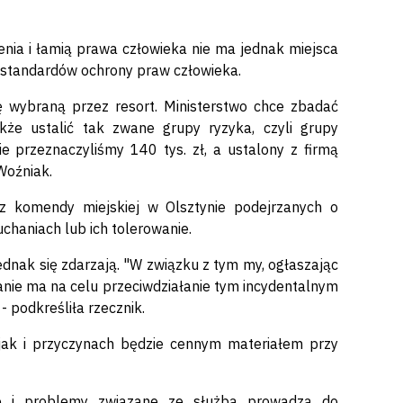
ienia i łamią prawa człowieka nie ma jednak miejsca
ch standardów ochrony praw człowieka.
 wybraną przez resort. Ministerstwo chce zbadać
kże ustalić tak zwane grupy ryzyka, czyli grupy
ie przeznaczyliśmy 140 tys. zł, a ustalony z firmą
Woźniak.
 z komendy miejskiej w Olsztynie podejrzanych o
haniach lub ich tolerowanie.
jednak się zdarzają. "W związku z tym my, ogłaszając
anie ma na celu przeciwdziałanie tym incydentalnym
- podkreśliła rzecznik.
, jak i przyczynach będzie cennym materiałem przy
cje i problemy związane ze służbą prowadzą do