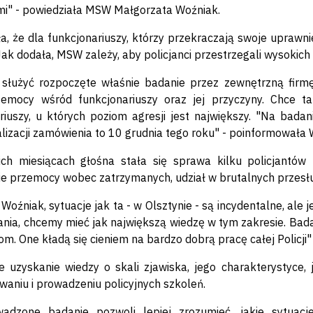
i" - powiedziała MSW Małgorzata Woźniak.
ła, że dla funkcjonariuszy, którzy przekraczają swoje uprawn
. Jak dodała, MSW zależy, aby policjanci przestrzegali wysoki
służyć rozpoczęte właśnie badanie przez zewnętrzną firmę
zemocy wśród funkcjonariuszy oraz jej przyczyny. Chce ta
riuszy, u których poziom agresji jest największy. "Na badan
alizacji zamówienia to 10 grudnia tego roku" - poinformowała 
ich miesiącach głośna stała się sprawa kilku policjantów
e przemocy wobec zatrzymanych, udział w brutalnych przesłuc
Woźniak, sytuacje jak ta - w Olsztynie - są incydentalne, ale 
ania, chcemy mieć jak największą wiedzę w tym zakresie. Bad
m. One kładą się cieniem na bardzo dobrą pracę całej Policji" 
e uzyskanie wiedzy o skali zjawiska, jego charakterystyce
aniu i prowadzeniu policyjnych szkoleń.
wadzone badanie pozwoli lepiej zrozumieć, jakie sytua