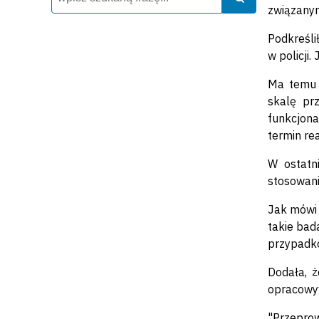
związanym
Podkreśli
w policji
Ma temu 
skalę pr
funkcjona
termin re
W ostatn
stosowani
Jak mówi 
takie bad
przypadko
Dodała, ż
opracowyw
"Przepro