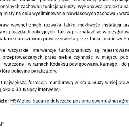
jonalnych zachowań funkcjonariuszy. Wykonawca projektu n
ą miały na celu wyeliminowanie niewłaściwych zachowań wśród
praw wewnętrznych rozważa także możliwość instalacji ur
ań i pojazdach policyjnych. Taki zapis znalazł się w przygot
iałanie naruszeniom praw człowieka przez funkcjonariuszy Poli
nie wszystkie interwencje funkcjonariuszy są rejestrowa
ji przeprowadzanych przez siebie czynności w miejscu publ
 i włączone - w ramach Kodeksu postępowania karnego - do 
które policyjne paralizatory.
est największą formacją mundurową w kraju. Służy w niej praw
 około 30 tysięcy interwencji.
kże:
MSW zleci badanie dotyczące poziomu ewentualnej agresji
AP