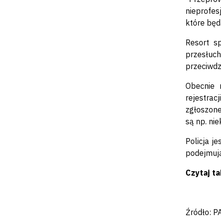
nieprofes
które będ
Resort s
przesłuch
przeciwdz
Obecnie 
rejestrac
zgłoszone
są np. nie
Policja j
podejmują
Czytaj ta
Źródło: P