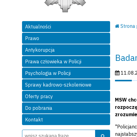
Strona
Aktualności
Prawo
Antykorupcja
Badan
Prawa człowieka w Policji
Data publi
11.08.
Psychologia w Policji
Sprawy kadrowo-szkoleniowe
Oferty pracy
MSW chce 
rozpoczę
Do pobrania
zrozumie
Kontakt
"Policjan
Wyszukiwarka
Szukaj
najsłabsz
Szukaj