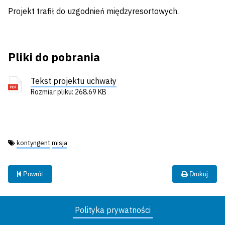
Projekt trafił do uzgodnień międzyresortowych.
Pliki do pobrania
Tekst projektu uchwały
Rozmiar pliku: 268.69 KB
Tagi:
kontyngent
misja
Powrót
Drukuj
Polityka prywatności