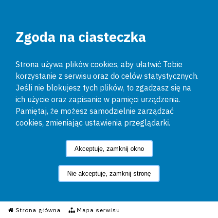
Zgoda na ciasteczka
Strona używa plików cookies, aby ułatwić Tobie
korzystanie z serwisu oraz do celów statystycznych.
Jeśli nie blokujesz tych plików, to zgadzasz się na
ich użycie oraz zapisanie w pamięci urządzenia.
Pamiętaj, że możesz samodzielnie zarządzać
cookies, zmieniając ustawienia przeglądarki.
Akceptuję, zamknij okno
Nie akceptuję, zamknij stronę
Informacyjny Serwis Policyjn
Strona główna
Mapa serwisu