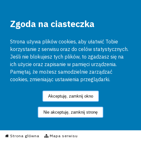
Zgoda na ciasteczka
Strona używa plików cookies, aby ułatwić Tobie
korzystanie z serwisu oraz do celów statystycznych.
Jeśli nie blokujesz tych plików, to zgadzasz się na
ich użycie oraz zapisanie w pamięci urządzenia.
Pamiętaj, że możesz samodzielnie zarządzać
cookies, zmieniając ustawienia przeglądarki.
Akceptuję, zamknij okno
Nie akceptuję, zamknij stronę
Informacyjny Serwis Policyjn
Strona główna
Mapa serwisu