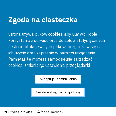
Zgoda na ciasteczka
Strona używa plików cookies, aby ułatwić Tobie
korzystanie z serwisu oraz do celów statystycznych.
Jeśli nie blokujesz tych plików, to zgadzasz się na
ich użycie oraz zapisanie w pamięci urządzenia.
Pamiętaj, że możesz samodzielnie zarządzać
cookies, zmieniając ustawienia przeglądarki.
Akceptuję, zamknij okno
Nie akceptuję, zamknij stronę
Informacyjny Serwis Policyjn
Strona główna
Mapa serwisu