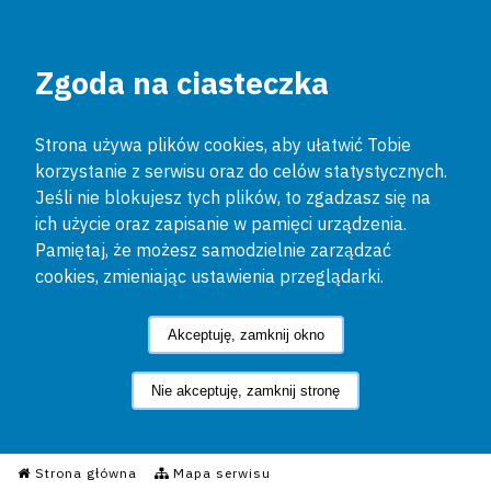
Zgoda na ciasteczka
Strona używa plików cookies, aby ułatwić Tobie
korzystanie z serwisu oraz do celów statystycznych.
Jeśli nie blokujesz tych plików, to zgadzasz się na
ich użycie oraz zapisanie w pamięci urządzenia.
Pamiętaj, że możesz samodzielnie zarządzać
cookies, zmieniając ustawienia przeglądarki.
Akceptuję, zamknij okno
Nie akceptuję, zamknij stronę
Informacyjny Serwis Policyjn
Strona główna
Mapa serwisu