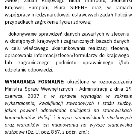
zwłoki, zadań Krajowego Biura Interpolu, Jednostki
Krajowej Europolu, Biura SIRENE oraz, w ramach
współpracy międzynarodowej, ustawowych zadań Policji w
przypadkach zagrożenia życia i zdrowia;
- dokonywanie sprawdzeń danych zawartych w zleceniu
w dostępnych krajowych i zagranicznych bazach danych
w celu właściwego ukierunkowania realizacji zlecenia,
opracowania informacji/zleceń/formularzy do krajowego
lub zagranicznego podmiotu uprawnionego i/lub
udzielanie odpowiedzi.
WYMAGANIA FORMALNE:
określone w rozporządzeniu
Ministra Spraw Wewnętrznych i Administracji z dnia 19
czerwca 2007 r.
w sprawie wymagań w zakresie
wykształcenia, kwalifikacji zawodowych i stażu służby,
jakim powinni odpowiadać policjanci na stanowiskach
komendantów Policji i innych stanowiskach służbowych
oraz warunków ich mianowania na wyższe stanowiska
służbowe
(Dz. U. poz. 857, z późn. zm.);