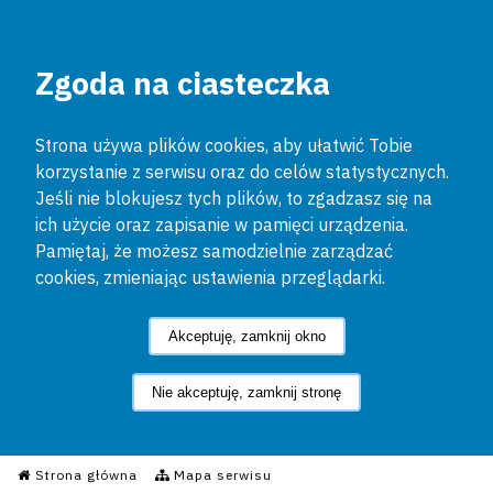
Zgoda na ciasteczka
Strona używa plików cookies, aby ułatwić Tobie
korzystanie z serwisu oraz do celów statystycznych.
Jeśli nie blokujesz tych plików, to zgadzasz się na
ich użycie oraz zapisanie w pamięci urządzenia.
Pamiętaj, że możesz samodzielnie zarządzać
cookies, zmieniając ustawienia przeglądarki.
Akceptuję, zamknij okno
Nie akceptuję, zamknij stronę
Informacyjny Serwis Policyjn
Strona główna
Mapa serwisu