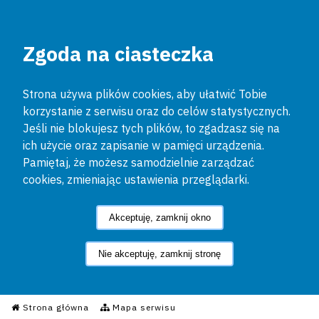
Zgoda na ciasteczka
Strona używa plików cookies, aby ułatwić Tobie
korzystanie z serwisu oraz do celów statystycznych.
Jeśli nie blokujesz tych plików, to zgadzasz się na
ich użycie oraz zapisanie w pamięci urządzenia.
Pamiętaj, że możesz samodzielnie zarządzać
cookies, zmieniając ustawienia przeglądarki.
Akceptuję, zamknij okno
Nie akceptuję, zamknij stronę
Informacyjny Serwis Policyjn
Strona główna
Mapa serwisu