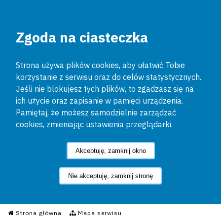
Zgoda na ciasteczka
Strona używa plików cookies, aby ułatwić Tobie
korzystanie z serwisu oraz do celów statystycznych.
Jeśli nie blokujesz tych plików, to zgadzasz się na
ich użycie oraz zapisanie w pamięci urządzenia.
Pamiętaj, że możesz samodzielnie zarządzać
cookies, zmieniając ustawienia przeglądarki.
Akceptuję, zamknij okno
Nie akceptuję, zamknij stronę
Informacyjny Serwis Policyjn
Strona główna
Mapa serwisu