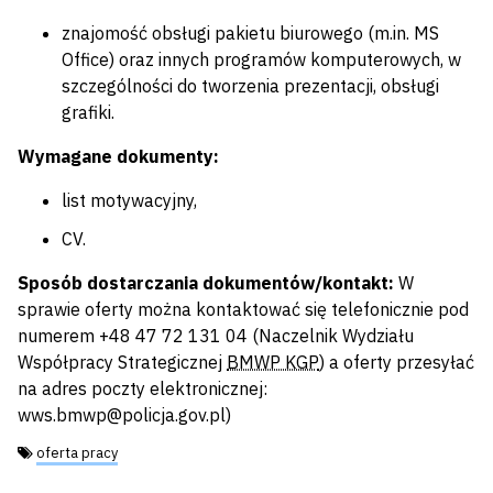
znajomość obsługi pakietu biurowego (m.in. MS
Office) oraz innych programów komputerowych, w
szczególności do tworzenia prezentacji, obsługi
grafiki.
Wymagane dokumenty:
list motywacyjny,
CV.
Sposób dostarczania dokumentów/kontakt:
W
sprawie oferty można kontaktować się telefonicznie pod
numerem +48 47 72 131 04 (Naczelnik Wydziału
Współpracy Strategicznej
BMWP KGP
) a oferty przesyłać
na adres poczty elektronicznej:
wws.bmwp@policja.gov.pl)
Tagi:
oferta pracy