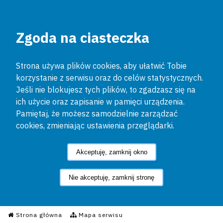
Zgoda na ciasteczka
Strona używa plików cookies, aby ułatwić Tobie
korzystanie z serwisu oraz do celów statystycznych.
Jeśli nie blokujesz tych plików, to zgadzasz się na
ich użycie oraz zapisanie w pamięci urządzenia.
Pamiętaj, że możesz samodzielnie zarządzać
cookies, zmieniając ustawienia przeglądarki.
Akceptuję, zamknij okno
Nie akceptuję, zamknij stronę
Informacyjny Serwis Policyjn
Strona główna
Mapa serwisu