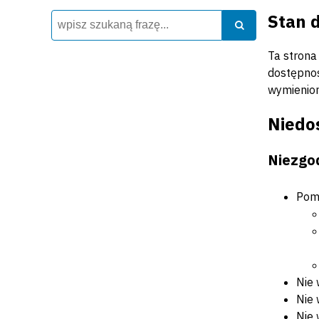
Stan 
Wyszukiwarka
Szukaj
Szukaj
Ta strona
dostępnoś
wymienion
Niedo
Niezgo
Pomi
Nie 
Nie 
Nie 