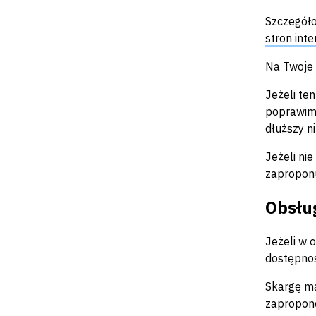
Szczegóło
stron int
Na Twoje 
Jeżeli te
poprawimy
dłuższy ni
Jeżeli ni
zaproponu
Obsłu
Jeżeli w 
dostępnoś
Skargę ma
zapropono