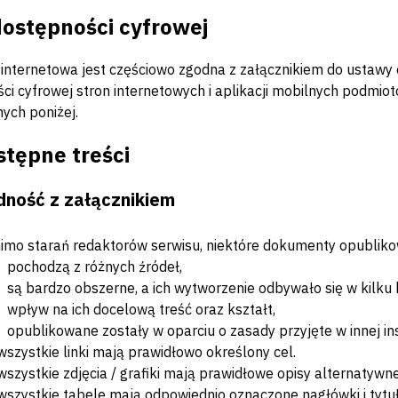
dostępności cyfrowej
 internetowa jest częściowo zgodna z załącznikiem do ustawy o
ci cyfrowej stron internetowych i aplikacji mobilnych podmio
ych poniżej.
stępne treści
dność z załącznikiem
mo starań redaktorów serwisu, niektóre dokumenty opublikow
pochodzą z różnych źródeł,
są bardzo obszerne, a ich wytworzenie odbywało się w kilku
wpływ na ich docelową treść oraz kształt,
opublikowane zostały w oparciu o zasady przyjęte w innej ins
wszystkie linki mają prawidłowo określony cel.
wszystkie zdjęcia / grafiki mają prawidłowe opisy alternatywne
wszystkie tabele mają odpowiednio oznaczone nagłówki i tytuł