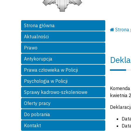
Strona główna
Strona
Aktualności
Prawo
Dekla
Antykorupcja
Prawa człowieka w Policji
Psychologia w Policji
Komenda G
Sprawy kadrowo-szkoleniowe
kwietnia 
Oferty pracy
Deklaracj
Do pobrania
Data
Kontakt
Data