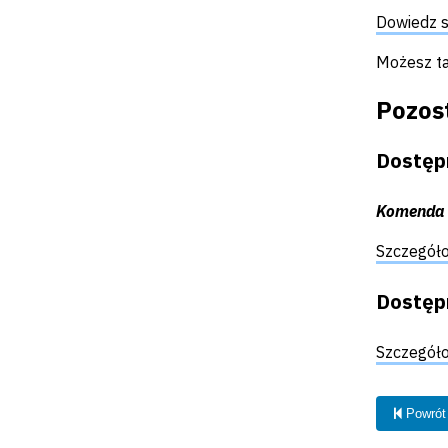
Dowiedz s
Możesz ta
Pozos
Dostęp
Komenda 
Szczegóło
Dostęp
Szczegóło
Powrót