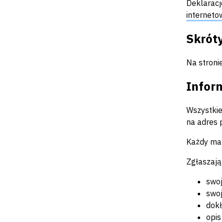
Deklaracj
interneto
Skrót
Na stroni
Infor
Wszystkie
na adres 
Każdy ma 
Zgłaszają
swoj
swoj
dokł
opis