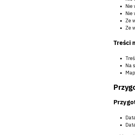
Nie 
Nie 
Ze w
Ze w
Treści 
Treś
Na s
Mapy
Przyg
Przygot
Data
Data