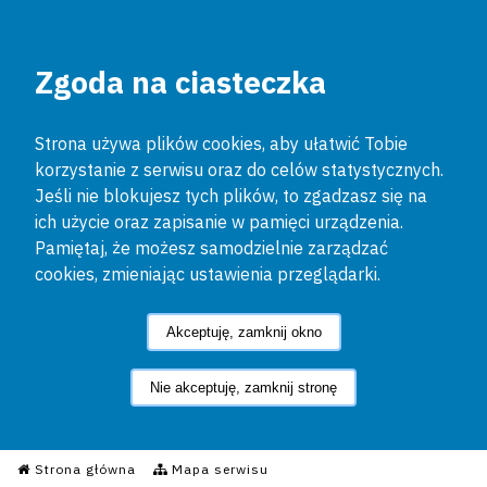
Zgoda na ciasteczka
Strona używa plików cookies, aby ułatwić Tobie
korzystanie z serwisu oraz do celów statystycznych.
Jeśli nie blokujesz tych plików, to zgadzasz się na
ich użycie oraz zapisanie w pamięci urządzenia.
Pamiętaj, że możesz samodzielnie zarządzać
cookies, zmieniając ustawienia przeglądarki.
Akceptuję, zamknij okno
Nie akceptuję, zamknij stronę
Informacyjny Serwis Policyjn
Strona główna
Mapa serwisu