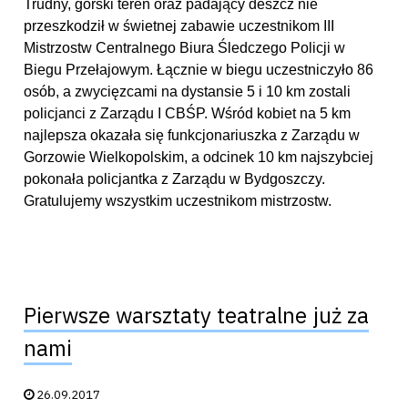
Trudny, górski teren oraz padający deszcz nie
przeszkodził w świetnej zabawie uczestnikom III
Mistrzostw Centralnego Biura Śledczego Policji w
Biegu Przełajowym. Łącznie w biegu uczestniczyło 86
osób, a zwycięzcami na dystansie 5 i 10 km zostali
policjanci z Zarządu I CBŚP. Wśród kobiet na 5 km
najlepsza okazała się funkcjonariuszka z Zarządu w
Gorzowie Wielkopolskim, a odcinek 10 km najszybciej
pokonała policjantka z Zarządu w Bydgoszczy.
Gratulujemy wszystkim uczestnikom mistrzostw.
Pierwsze warsztaty teatralne już za
nami
Data publikacji:
26.09.2017