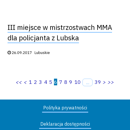
III miejsce w mistrzostwach MMA
dla policjanta z Lubska
Data publikacji:
26.09.2017
Lubuskie
<<
<
1
2
3
4
5
6
7
8
9
10
39
>
>>
...
Polityka prywatności
Deklaracja dostępności