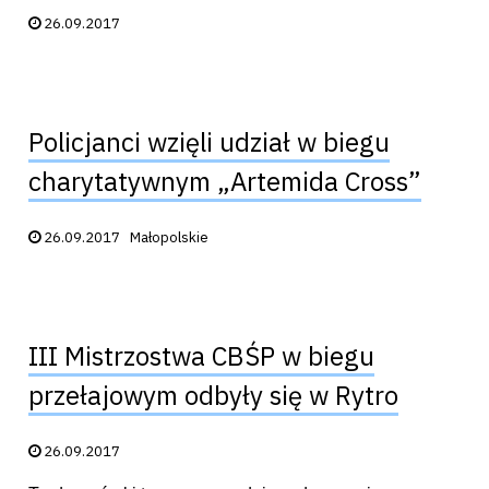
Data publikacji:
26.09.2017
Policjanci wzięli udział w biegu
charytatywnym „Artemida Cross”
Data publikacji:
26.09.2017
Małopolskie
III Mistrzostwa CBŚP w biegu
przełajowym odbyły się w Rytro
Data publikacji:
26.09.2017