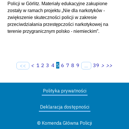
Policji w Görlitz. Materiały edukacyjne zakupione
zostały w ramach projektu „Nie dla narkotyków -
zwiększenie skuteczności policji w zakresie
przeciwdziałania przestępczości narkotykowej na
terenie przygranicznym polsko - niemieckim”.
<
1
2
3
4
5
6
7
8
9
39
>
>>
<<
...
Polityka prywatności
Deklaracja dostępności
© Komenda Główna Policji