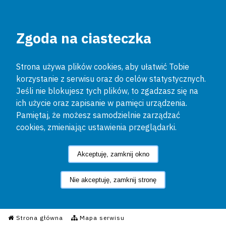
Zgoda na ciasteczka
Strona używa plików cookies, aby ułatwić Tobie
korzystanie z serwisu oraz do celów statystycznych.
Jeśli nie blokujesz tych plików, to zgadzasz się na
ich użycie oraz zapisanie w pamięci urządzenia.
Pamiętaj, że możesz samodzielnie zarządzać
cookies, zmieniając ustawienia przeglądarki.
Akceptuję, zamknij okno
Nie akceptuję, zamknij stronę
Informacyjny Serwis Policyjn
Strona główna
Mapa serwisu