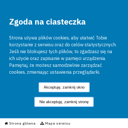
Zgoda na ciasteczka
Strona używa plików cookies, aby ułatwić Tobie
korzystanie z serwisu oraz do celów statystycznych.
Jeśli nie blokujesz tych plików, to zgadzasz się na
ich użycie oraz zapisanie w pamięci urządzenia.
Pamiętaj, że możesz samodzielnie zarządzać
cookies, zmieniając ustawienia przeglądarki.
Akceptuję, zamknij okno
Nie akceptuję, zamknij stronę
Informacyjny Serwis Policyjn
Strona główna
Mapa serwisu