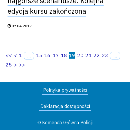
najgorsze scenariusze. Kolejna
edycja kursu zakończona
Data publikacji:
07.04.2017
<<
<
1
15
16
17
18
19
20
21
22
23
...
...
25
>
>>
Polityka prywatności
Deklaracja dostępności
© Komenda Główna Policji