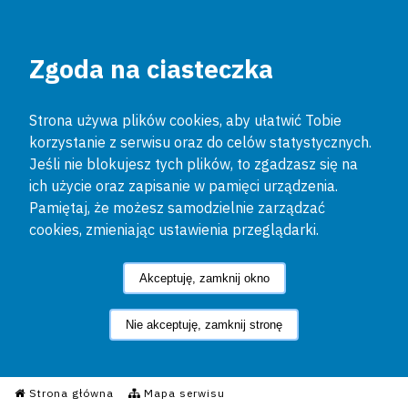
Zgoda na ciasteczka
Strona używa plików cookies, aby ułatwić Tobie
korzystanie z serwisu oraz do celów statystycznych.
Jeśli nie blokujesz tych plików, to zgadzasz się na
ich użycie oraz zapisanie w pamięci urządzenia.
Pamiętaj, że możesz samodzielnie zarządzać
cookies, zmieniając ustawienia przeglądarki.
Akceptuję, zamknij okno
Nie akceptuję, zamknij stronę
Informacyjny Serwis Policyjn
Strona główna
Mapa serwisu