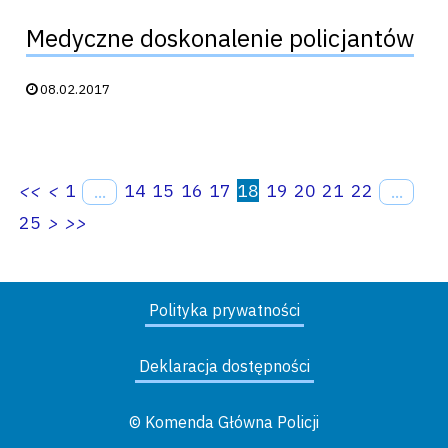
Medyczne doskonalenie policjantów
Data publikacji:
08.02.2017
<<
<
1
14
15
16
17
18
19
20
21
22
...
...
25
>
>>
Polityka prywatności
Deklaracja dostępności
© Komenda Główna Policji