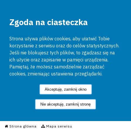
Zgoda na ciasteczka
Strona używa plików cookies, aby ułatwić Tobie
korzystanie z serwisu oraz do celów statystycznych.
Jeśli nie blokujesz tych plików, to zgadzasz się na
ich użycie oraz zapisanie w pamięci urządzenia.
Pamiętaj, że możesz samodzielnie zarządzać
cookies, zmieniając ustawienia przeglądarki.
Akceptuję, zamknij okno
Nie akceptuję, zamknij stronę
Informacyjny Serwis Policyjn
Strona główna
Mapa serwisu