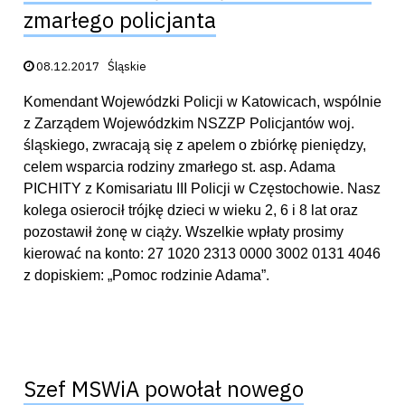
zmarłego policjanta
Data publikacji:
08.12.2017
Śląskie
Komendant Wojewódzki Policji w Katowicach, wspólnie
z Zarządem Wojewódzkim NSZZP Policjantów woj.
śląskiego, zwracają się z apelem o zbiórkę pieniędzy,
celem wsparcia rodziny zmarłego st. asp. Adama
PICHITY z Komisariatu III Policji w Częstochowie. Nasz
kolega osierocił trójkę dzieci w wieku 2, 6 i 8 lat oraz
pozostawił żonę w ciąży. Wszelkie wpłaty prosimy
kierować na konto: 27 1020 2313 0000 3002 0131 4046
z dopiskiem: „Pomoc rodzinie Adama”.
Szef MSWiA powołał nowego