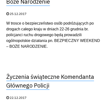
Boże Narodzenie
Data publikacji:
25.12.2017
W trosce o bezpieczeństwo osób podróżujących po
drogach całego kraju w dniach 22-26 grudnia br.
policjanci ruchu drogowego będą prowadzili
ogólnopolskie działania pn. BEZPIECZNY WEEKEND
– BOŻE NARODZENIE.
Życzenia świąteczne Komendanta
Głównego Policji
Data publikacji:
22.12.2017