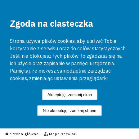
Zgoda na ciasteczka
Strona używa plików cookies, aby ułatwić Tobie
korzystanie z serwisu oraz do celów statystycznych.
Jeśli nie blokujesz tych plików, to zgadzasz się na
ich użycie oraz zapisanie w pamięci urządzenia.
Pamiętaj, że możesz samodzielnie zarządzać
cookies, zmieniając ustawienia przeglądarki.
Akceptuję, zamknij okno
Nie akceptuję, zamknij stronę
Informacyjny Serwis Policyjn
Strona główna
Mapa serwisu