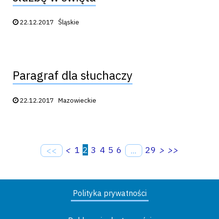
Data publikacji:
22.12.2017
Śląskie
Paragraf dla słuchaczy
Data publikacji:
22.12.2017
Mazowieckie
<
1
2
3
4
5
6
29
>
>>
<<
...
Polityka prywatności