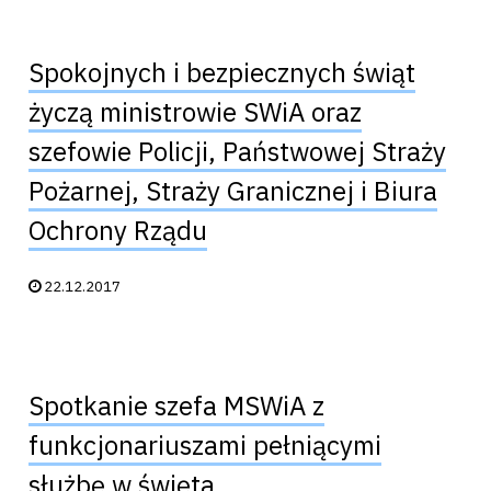
Spokojnych i bezpiecznych świąt
życzą ministrowie SWiA oraz
szefowie Policji, Państwowej Straży
Pożarnej, Straży Granicznej i Biura
Ochrony Rządu
Data publikacji:
22.12.2017
Spotkanie szefa MSWiA z
funkcjonariuszami pełniącymi
służbę w święta