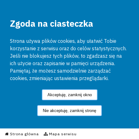
Zgoda na ciasteczka
Strona używa plików cookies, aby ułatwić Tobie
korzystanie z serwisu oraz do celów statystycznych.
Jeśli nie blokujesz tych plików, to zgadzasz się na
ich użycie oraz zapisanie w pamięci urządzenia.
Pamiętaj, że możesz samodzielnie zarządzać
cookies, zmieniając ustawienia przeglądarki.
Akceptuję, zamknij okno
Nie akceptuję, zamknij stronę
Informacyjny Serwis Policyjn
Strona główna
Mapa serwisu