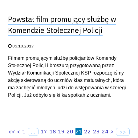
Powstał film promujący służbę w
Komendzie Stołecznej Policji
Data publikacji:
05.10.2017
Filmem promującym służbę policjantów Komendy
Stołecznej Policji i broszurą przygotowaną przez
Wydział Komunikacji Społecznej KSP rozpoczęliśmy
akcję skierowaną do uczniów klas maturalnych, która
ma zachęcić młodych ludzi do wstępowania w szeregi
Policji. Już odbyło się kilka spotkań z uczniami.
<<
<
1
17
18
19
20
21
22
23
24
>
...
>>