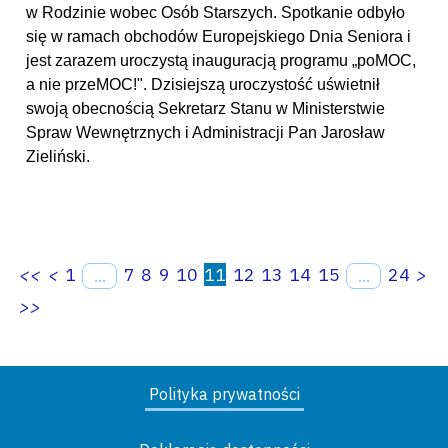
w Rodzinie wobec Osób Starszych. Spotkanie odbyło
się w ramach obchodów Europejskiego Dnia Seniora i
jest zarazem uroczystą inauguracją programu „poMOC,
a nie przeMOC!". Dzisiejszą uroczystość uświetnił
swoją obecnością Sekretarz Stanu w Ministerstwie
Spraw Wewnętrznych i Administracji Pan Jarosław
Zieliński.
<<
<
1
7
8
9
10
11
12
13
14
15
24
>
...
...
>>
Polityka prywatności