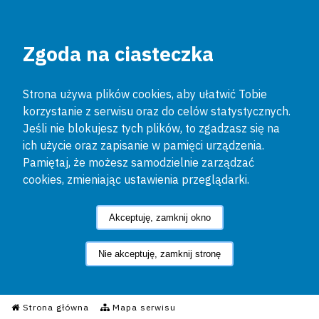
Zgoda na ciasteczka
Strona używa plików cookies, aby ułatwić Tobie
korzystanie z serwisu oraz do celów statystycznych.
Jeśli nie blokujesz tych plików, to zgadzasz się na
ich użycie oraz zapisanie w pamięci urządzenia.
Pamiętaj, że możesz samodzielnie zarządzać
cookies, zmieniając ustawienia przeglądarki.
Akceptuję, zamknij okno
Nie akceptuję, zamknij stronę
Informacyjny Serwis Policyjn
Strona główna
Mapa serwisu