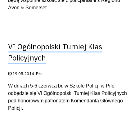
będą wspólnie szkolić się z policjantami z Regionu
Avon & Somerset.
VI Ogólnopolski Turniej Klas
Policyjnych
Data publikacji:
19.05.2014
Piła
W dniach 5-6 czerwca br. w Szkole Policji w Pile
odbędzie się VI Ogólnopolski Turniej Klas Policyjnych
pod honorowym patronatem Komendanta Głównego
Policji.