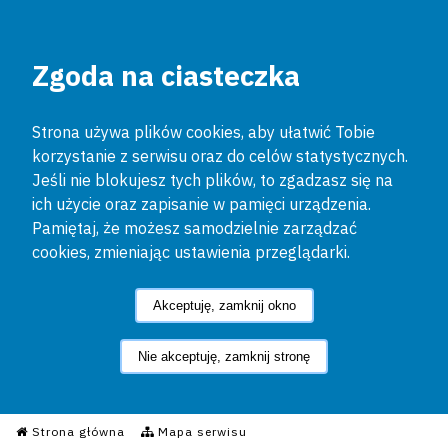
Zgoda na ciasteczka
Strona używa plików cookies, aby ułatwić Tobie
korzystanie z serwisu oraz do celów statystycznych.
Jeśli nie blokujesz tych plików, to zgadzasz się na
ich użycie oraz zapisanie w pamięci urządzenia.
Pamiętaj, że możesz samodzielnie zarządzać
cookies, zmieniając ustawienia przeglądarki.
Akceptuję, zamknij okno
Nie akceptuję, zamknij stronę
Informacyjny Serwis Policyjn
Strona główna
Mapa serwisu