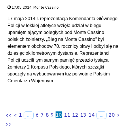
Data publikacji:
17.05.2014
Monte Cassino
17 maja 2014 r. reprezentacja Komendanta Głównego
Policji w lekkiej atletyce wzięła udział w biegu
upamiętniającym poległych pod Monte Cassino
polskich żołnierzy. „Bieg na Monte Cassino” był
elementem obchodów 70. rocznicy bitwy i odbył się na
dziesięciokilometrowym dystansie. Reprezentanci
Policji uczcili tym samym pamięć przeszło tysiąca
żołnierzy 2 Korpusu Polskiego, których szczątki
spoczęły na wybudowanym tuż po wojnie Polskim
Cmentarzu Wojennym.
<<
<
1
6
7
8
9
10
11
12
13
14
20
>
...
...
>>