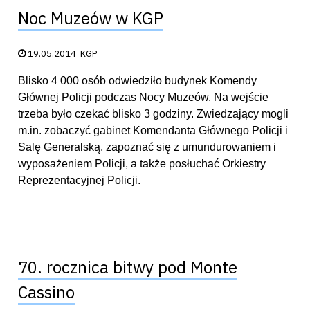
Noc Muzeów w KGP
Data publikacji:
19.05.2014
KGP
Blisko 4 000 osób odwiedziło budynek Komendy
Głównej Policji podczas Nocy Muzeów. Na wejście
trzeba było czekać blisko 3 godziny. Zwiedzający mogli
m.in. zobaczyć gabinet Komendanta Głównego Policji i
Salę Generalską, zapoznać się z umundurowaniem i
wyposażeniem Policji, a także posłuchać Orkiestry
Reprezentacyjnej Policji.
70. rocznica bitwy pod Monte
Cassino