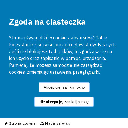
Zgoda na ciasteczka
Strona używa plików cookies, aby ułatwić Tobie
korzystanie z serwisu oraz do celów statystycznych.
Jeśli nie blokujesz tych plików, to zgadzasz się na
ich użycie oraz zapisanie w pamięci urządzenia.
Pamiętaj, że możesz samodzielnie zarządzać
cookies, zmieniając ustawienia przeglądarki.
Akceptuję, zamknij okno
Nie akceptuję, zamknij stronę
Informacyjny Serwis Policyjn
Strona główna
Mapa serwisu