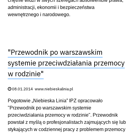
chętnie widzi w swych szeregach absolwentów prawa,
administracji, ekonomii i bezpieczeństwa
wewnętrznego i narodowego.
"Przewodnik po warszawskim
systemie przeciwdziałania przemocy
w rodzinie"
Data publikacji:
08.01.2014
www.niebieskalinia.pl
Pogotowie „Niebieska Linia” IPZ opracowało
"Przewodnik po warszawskim systemie
przeciwdziałania przemocy w rodzinie". Przewodnik
powstał z myślą o profesjonalistach zajmujących się lub
stykających w codziennej pracy z problemem przemocy