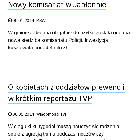
Nowy komisariat w Jabłonnie
Data publikacji:
08.01.2014
MSW
W gminie Jabłonna oficjalnie do użytku została oddana
nowa siedziba komisariatu Policji. Inwestycja
kosztowała ponad 4 mln zł.
O kobietach z oddziałów prewencji
w krótkim reportażu TVP
Data publikacji:
08.01.2014
Wiadomości TVP
W ciągu kilku tygodni muszą nauczyć się radzenia
sobie z agresją tłumu podczas meczów czy