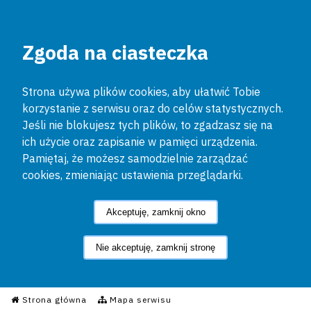
Zgoda na ciasteczka
Strona używa plików cookies, aby ułatwić Tobie
korzystanie z serwisu oraz do celów statystycznych.
Jeśli nie blokujesz tych plików, to zgadzasz się na
ich użycie oraz zapisanie w pamięci urządzenia.
Pamiętaj, że możesz samodzielnie zarządzać
cookies, zmieniając ustawienia przeglądarki.
Akceptuję, zamknij okno
Nie akceptuję, zamknij stronę
Informacyjny Serwis Policyjn
Strona główna
Mapa serwisu