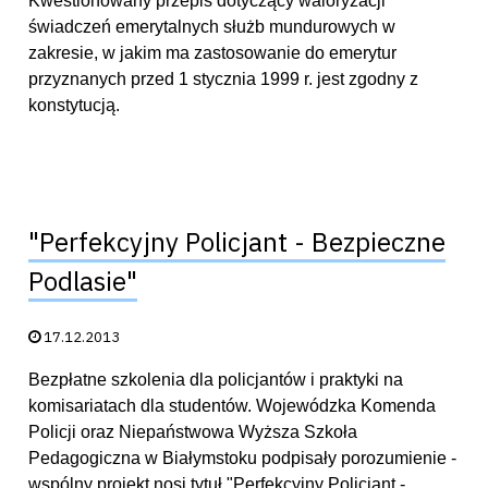
Kwestionowany przepis dotyczący waloryzacji
świadczeń emerytalnych służb mundurowych w
zakresie, w jakim ma zastosowanie do emerytur
przyznanych przed 1 stycznia 1999 r. jest zgodny z
konstytucją.
"Perfekcyjny Policjant - Bezpieczne
Podlasie"
Data publikacji:
17.12.2013
Bezpłatne szkolenia dla policjantów i praktyki na
komisariatach dla studentów. Wojewódzka Komenda
Policji oraz Niepaństwowa Wyższa Szkoła
Pedagogiczna w Białymstoku podpisały porozumienie -
wspólny projekt nosi tytuł "Perfekcyjny Policjant -