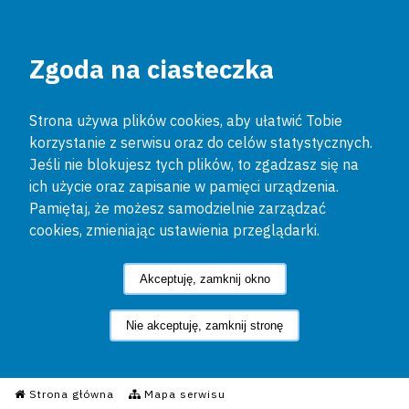
Zgoda na ciasteczka
Strona używa plików cookies, aby ułatwić Tobie
korzystanie z serwisu oraz do celów statystycznych.
Jeśli nie blokujesz tych plików, to zgadzasz się na
ich użycie oraz zapisanie w pamięci urządzenia.
Pamiętaj, że możesz samodzielnie zarządzać
cookies, zmieniając ustawienia przeglądarki.
Akceptuję, zamknij okno
Nie akceptuję, zamknij stronę
Informacyjny Serwis Policyjn
Strona główna
Mapa serwisu