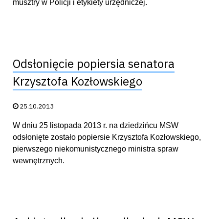
musztry w Policji i etykiety urzędniczej.
Odsłonięcie popiersia senatora
Krzysztofa Kozłowskiego
Data publikacji:
25.10.2013
W dniu 25 listopada 2013 r. na dziedzińcu MSW
odsłonięte zostało popiersie Krzysztofa Kozłowskiego,
pierwszego niekomunistycznego ministra spraw
wewnętrznych.