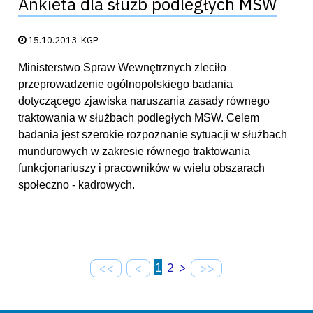
Ankieta dla służb podległych MSW
Data publikacji:
15.10.2013
KGP
Ministerstwo Spraw Wewnętrznych zleciło
przeprowadzenie ogólnopolskiego badania
dotyczącego zjawiska naruszania zasady równego
traktowania w służbach podległych MSW. Celem
badania jest szerokie rozpoznanie sytuacji w służbach
mundurowych w zakresie równego traktowania
funkcjonariuszy i pracowników w wielu obszarach
społeczno - kadrowych.
1
2
>
<<
<
>>