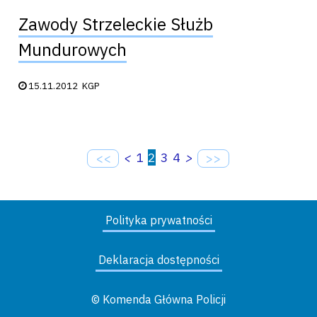
Zawody Strzeleckie Służb
Mundurowych
Data publikacji:
15.11.2012
KGP
<
1
2
3
4
>
<<
>>
Polityka prywatności
Deklaracja dostępności
© Komenda Główna Policji