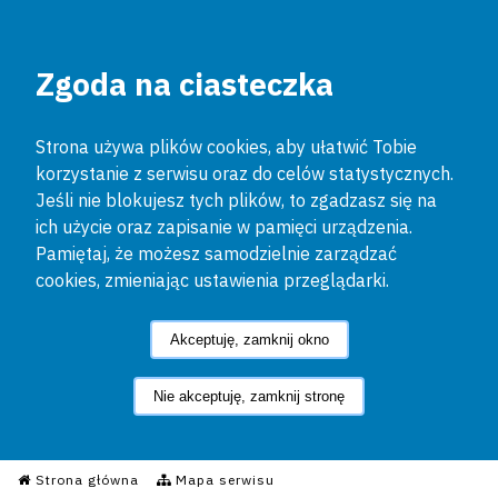
Zgoda na ciasteczka
Strona używa plików cookies, aby ułatwić Tobie
korzystanie z serwisu oraz do celów statystycznych.
Jeśli nie blokujesz tych plików, to zgadzasz się na
ich użycie oraz zapisanie w pamięci urządzenia.
Pamiętaj, że możesz samodzielnie zarządzać
cookies, zmieniając ustawienia przeglądarki.
Akceptuję, zamknij okno
Nie akceptuję, zamknij stronę
Informacyjny Serwis Policyjn
Strona główna
Mapa serwisu