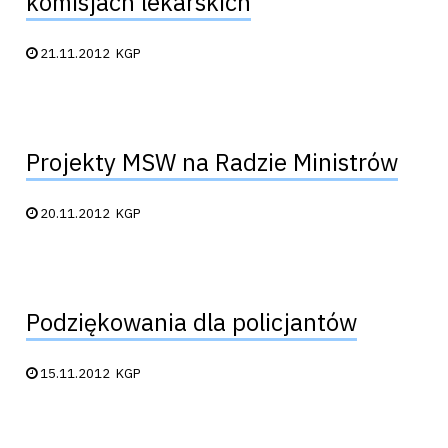
komisjach lekarskich
Data publikacji:
21.11.2012
KGP
Projekty MSW na Radzie Ministrów
Data publikacji:
20.11.2012
KGP
Podziękowania dla policjantów
Data publikacji:
15.11.2012
KGP