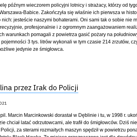
elę późnym wieczorem policyjni lotnicy i strażacy, którzy od ty
 Warszawa-Babice. Zakończyła się właśnie ich pierwsza w histo
 nich: jesteście naszymi bohaterami. Oni sami tak o sobie nie 
recyzyjnie, profesjonalnie i z ogromnym zaangażowaniem reali
ch warunkach pomagali z powietrza gasić pożary na południow
 pojemności 3 tys. litrów wykonali w tym czasie 214 zrzutów, cz
możliwe jedynie ze śmigłowca.
ina przez Irak do Policji
acji:
2021
. pil. Marcin Marcinkowski dorastał w Dęblinie i tu, w 1998 r. u
e chciał latać odrzutowcami, ale trafił do śmigłowców. Dziś nie
Policji, za sterami rozmaitych maszyn spędził w powietrzu pona