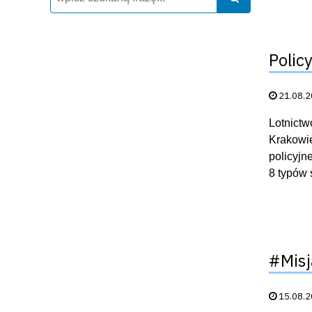
Polic
Data publik
21.08.
Lotnictw
Krakowie
policyjn
8 typów
#Misj
Data publik
15.08.