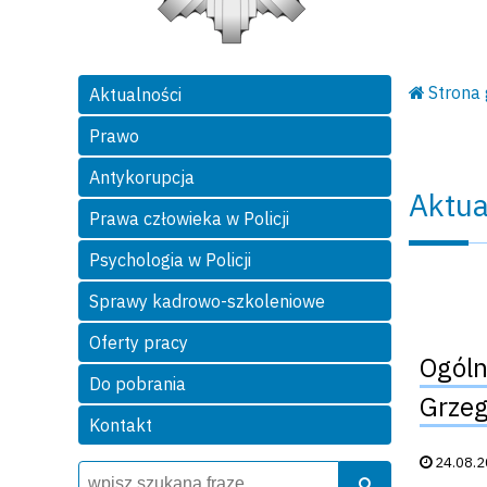
Strona
Aktualności
Prawo
Antykorupcja
Aktua
Prawa człowieka w Policji
Psychologia w Policji
Sprawy kadrowo-szkoleniowe
Oferty pracy
Ogóln
Do pobrania
Grzeg
Kontakt
Data publik
24.08.
Wyszukiwarka
Szukaj
Szukaj