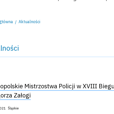
 główna
Aktualności
lności
opolskie Mistrzostwa Policji w XVIII Bieg
orza Załogi
acji:
2021
Śląskie