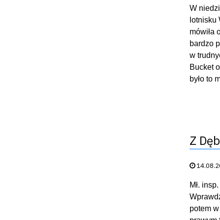
W niedzi
lotnisku
mówiła o
bardzo p
w trudny
Bucket o
było to 
Z Dębl
Data publik
14.08.
Mł. insp
Wprawdzi
potem w 