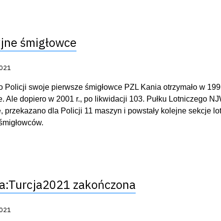
yjne śmigłowce
acji:
2021
o Policji swoje pierwsze śmigłowce PZL Kania otrzymało w 1996 
. Ale dopiero w 2001 r., po likwidacji 103. Pułku Lotniczego
e, przekazano dla Policji 11 maszyn i powstały kolejne sekcje l
 śmigłowców.
a:Turcja2021 zakończona
acji:
2021