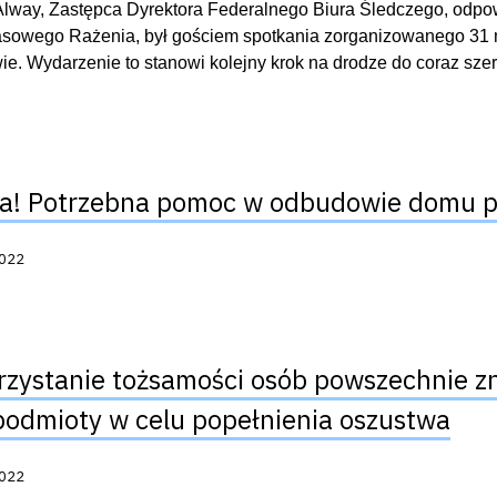
lway, Zastępca Dyrektora Federalnego Biura Śledczego, odpow
sowego Rażenia, był gościem spotkania zorganizowanego 31 
e. Wydarzenie to stanowi kolejny krok na drodze do coraz szersze
! Potrzebna pomoc w odbudowie domu p
acji:
2022
zystanie tożsamości osób powszechnie z
podmioty w celu popełnienia oszustwa
acji:
2022