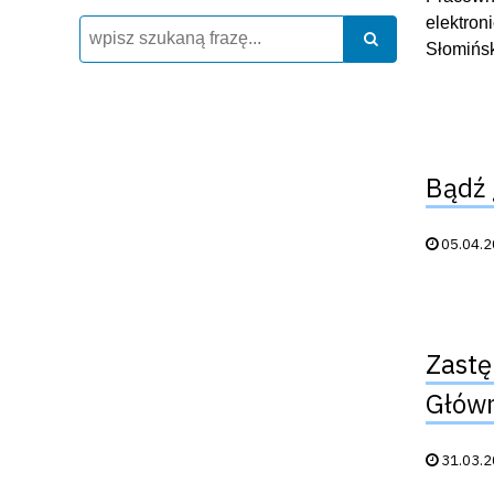
elektron
Wyszukiwarka
Szukaj
Szukaj
Słomińsk
Bądź 
Data publik
05.04.
Zastę
Główn
Data publik
31.03.