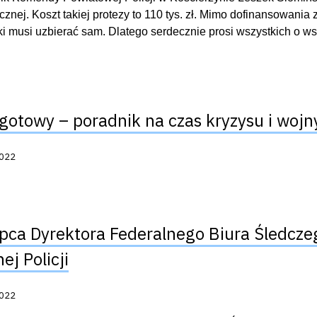
icznej. Koszt takiej protezy to 110 tys. zł. Mimo dofinansowania
i musi uzbierać sam. Dlatego serdecznie prosi wszystkich o ws
gotowy – poradnik na czas kryzysu i wojn
acji:
2022
pca Dyrektora Federalnego Biura Śledcze
ej Policji
acji:
2022