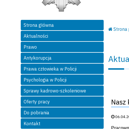
Strona główna
Strona
Aktualności
Prawo
Aktua
Antykorupcja
Prawa człowieka w Policji
Psychologia w Policji
Sprawy kadrowo-szkoleniowe
Nasz 
Oferty pracy
Do pobrania
Data publik
06.04.
Kontakt
Pracowni