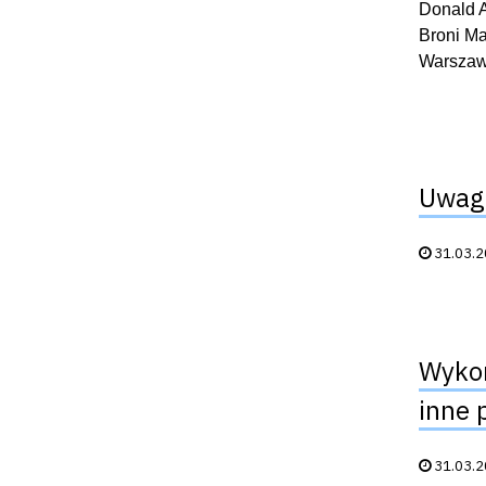
Donald A
Broni Ma
Warszawi
Uwaga
Data publik
31.03.
Wykor
inne 
Data publik
31.03.