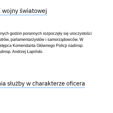
I wojny światowej
snych godzin porannych rozpoczęły się uroczystości
istrów, parlamentarzystów i samorządowców. W
astępca Komendanta Głównego Policji nadinsp.
insp. Andrzej Łapiński.
ia służby w charakterze oficera