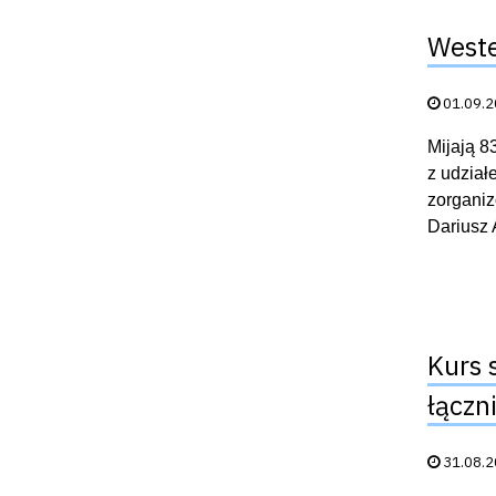
Weste
Data publik
01.09.
Mijają 8
z udział
zorganiz
Dariusz 
Kurs 
łączn
Data publik
31.08.