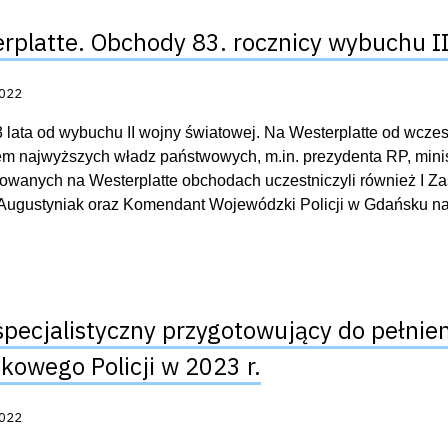
rplatte. Obchody 83. rocznicy wybuchu I
acji:
2022
3 lata od wybuchu II wojny światowej. Na Westerplatte od wcze
em najwyższych władz państwowych, m.in. prezydenta RP, min
owanych na Westerplatte obchodach uczestniczyli również I Z
Augustyniak oraz Komendant Wojewódzki Policji w Gdańsku nad
specjalistyczny przygotowujący do pełnien
ikowego Policji w 2023 r.
acji:
2022