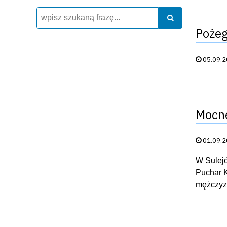
Wyszukiwarka
Szukaj
Szukaj
Pożeg
Data publik
05.09.
Mocne
Data publik
01.09.
W Sulejó
Puchar K
mężczyzn