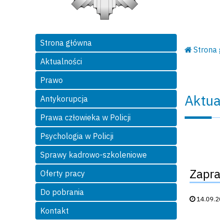
Strona główna
Strona
Aktualności
Prawo
Aktua
Antykorupcja
Prawa człowieka w Policji
Psychologia w Policji
Sprawy kadrowo-szkoleniowe
Zapra
Oferty pracy
Do pobrania
Data publik
14.09.
Kontakt