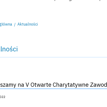
 główna
Aktualności
lności
szamy na V Otwarte Charytatywne Zawod
acji:
2022